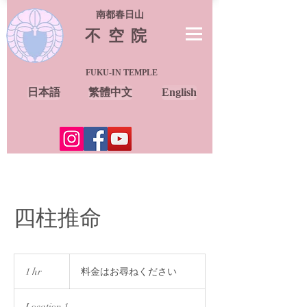
南都春日山
不空院
FUKU-IN TEMPLE
日本語
繁體中文
English
四柱推命
料
金
1 hr
1
料金はお尋ねください
は
h
お
尋
Location 1
ね