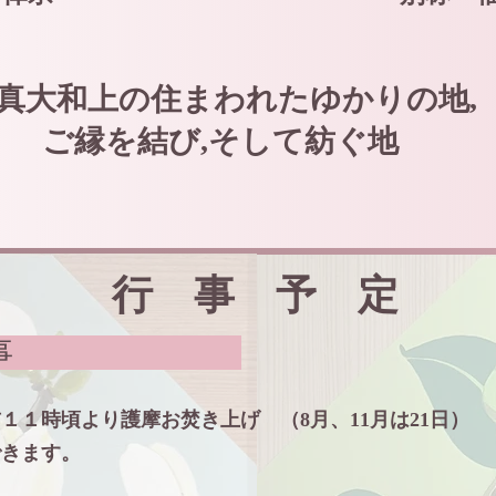
真大和上の住まわれたゆかりの地,
ご縁を結び,そして紡ぐ地
​行 事 予 定
次行事
前１１時頃より護摩お焚き上げ （8月、11月は21日）
できます。