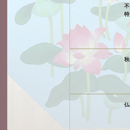
特
秋
仏