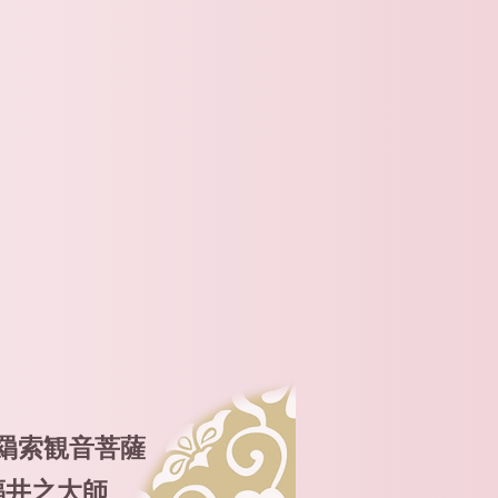
羂索観音菩薩
福井之大師