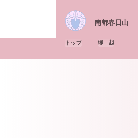
南都春日山
縁 起
トップ