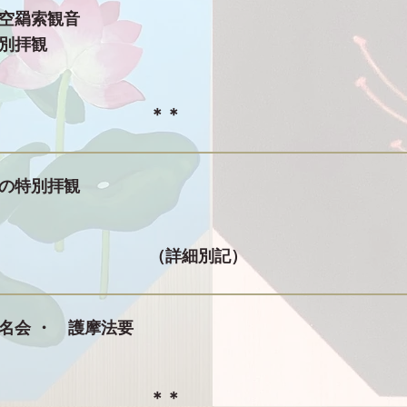
不空羂索観音
別拝観
＊＊
の特別拝観
（詳細別記）
名会 ・ 護摩法要
＊＊