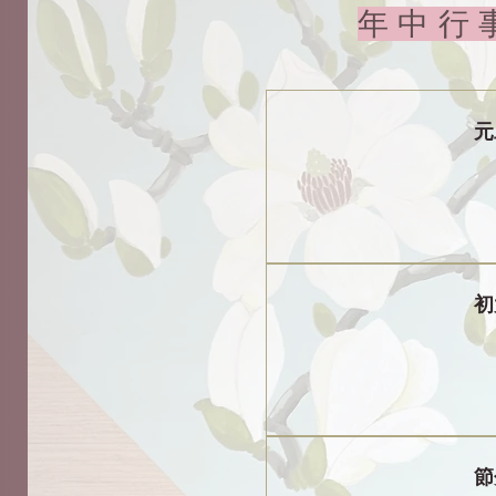
年
​
初
節