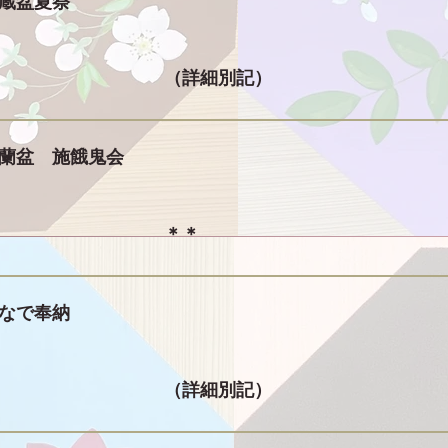
蔵盆夏祭
（詳細別記）
蘭盆 施餓鬼会
​＊＊
なで奉納
（詳細別記）