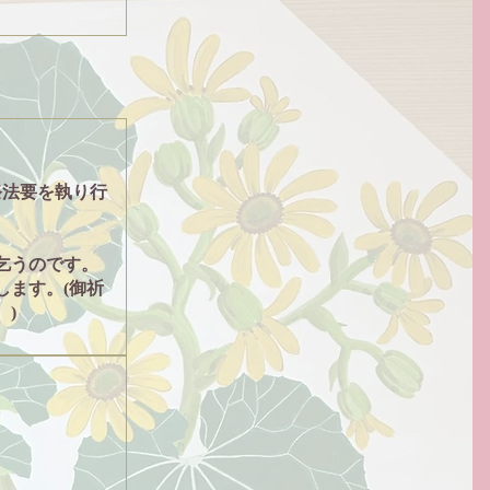
祭法要を執り行
乞うのです。
します。(御祈
)