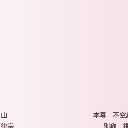
春日山
本尊 不空
言律宗
別称 