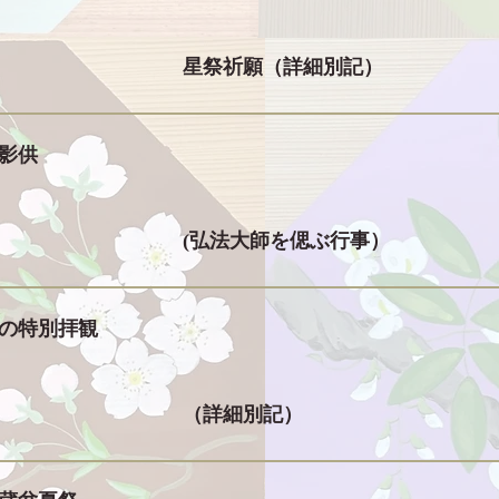
星祭祈願（詳細別記）
影供
(弘法大師を偲ぶ行事）
の特別拝観
（詳細別記）