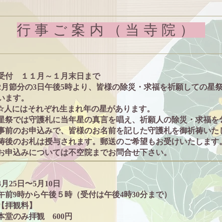
行事ご案内（当寺院）
受付 １１月～１月末日まで
2月節分の3日午後5時より、皆様の除災・求福を祈願しての星
います。
☆人にはそれぞれ生まれ年の星があります。
星祭では守護札に当年星の真言を唱え、祈願人の除災・求福を
事前のお申込みで、皆様のお名前を記した守護札を御祈祷いた
祷後のお札は授与されます。郵送のご希望もお受けいたします。
お申込みについては不空院までお問合せ下さい。
4月25日〜5月10日
午前9時から午後５時（受付は午後4時30分まで）
【拝観料】
本堂のみ拝観 600円​