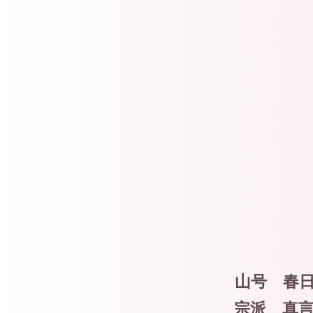
山号 
宗派 真