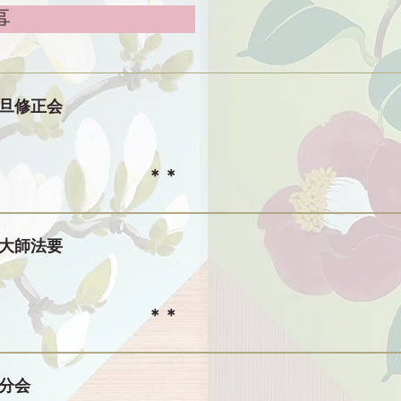
中行事
元旦修正会
​＊＊
大師法要
​＊＊
分会