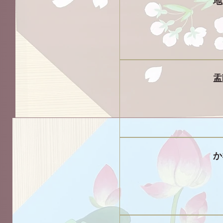
地
盂
か