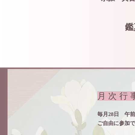
鑑
月
毎月28日 午
ご自由に参加