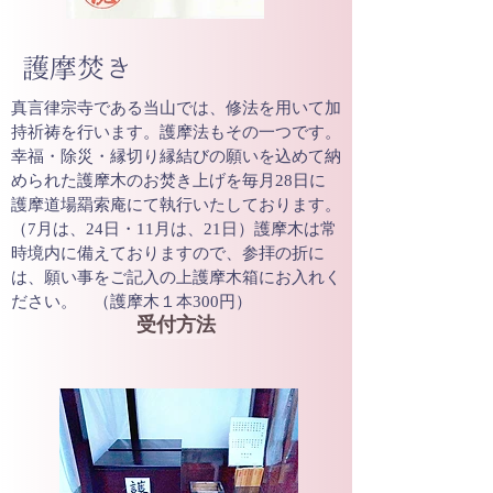
​護摩焚き
真言律宗寺である当山では、修法を用いて加
持祈祷を行います。護摩法もその一つです。
幸福・除災・縁切り縁結びの願いを込めて納
められた護摩木のお焚き上げを毎月28日に
護摩道場羂索庵にて執行いたしております。
（7月は、24日・11月は、21日）護摩木は常
時境内に備えておりますので、参拝の折に
は、願い事をご記入の上護摩木箱にお入れく
ださい。 （護摩木１本300円）
受付方法