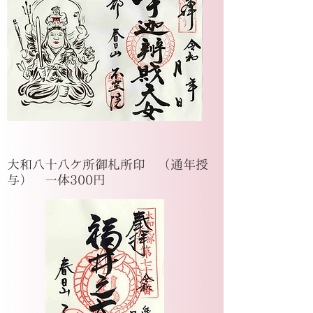
大和八十八ケ所御札所印 （通年授
与） 一体300円