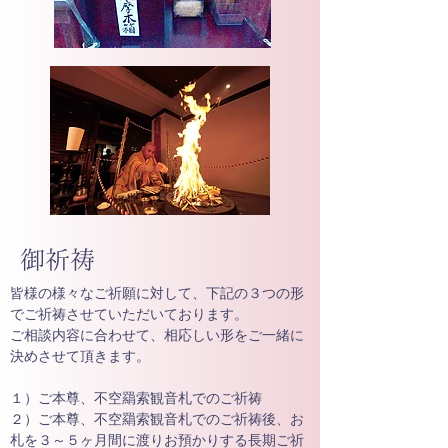
御祈祷
皆様の様々なご祈願に対して、下記の３つの形
でご祈祷させていただいております。
ご相談内容に合わせて、相応しい形をご一緒に
決めさせて頂きます。
１）ご本尊、不空羂索観音札でのご祈祷
２）ご本尊、不空羂索観音札でのご祈祷後、お
札を３～５ヶ月間に渡りお預かりする長期ご祈