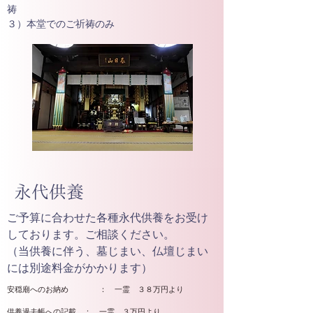
祷
３）本堂でのご祈祷のみ
​永代供養
ご予算に合わせた各種永代供養をお受け
しております。ご相談ください。
​（当供養に伴う、墓じまい、仏壇じまい
には別途料金がかかります）
安穏廟へのお納め
： 一霊 ３８万円より
​供養過去帳への記載 ： 一
霊 ３万円より