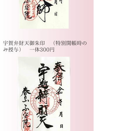
宇賀弁財天御朱印 （特別開帳時の
み授与） 一体300円